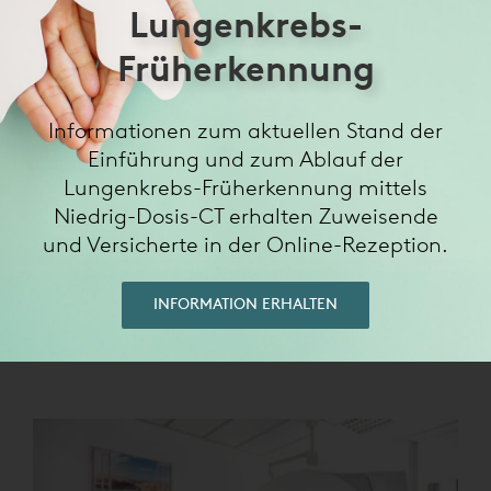
Lungenkrebs-
Digitale Mammographie
Früherkennung
Diagnostik
Die Mammographie ist die spezielle
Informationen zum aktuellen Stand der
Röntgenuntersuchung der Brust. Ziel ist die
Einführung und zum Ablauf der
Früherkennung von Brustkrebs. Speziell noch nicht
Lungenkrebs-Früherkennung mittels
tastbare Tumoren können durch eine Mammographie
Niedrig-Dosis-CT erhalten Zuweisende
aufgespürt werden. Schon winzige Verkalkungen können
im Brustgewebe nachgewiesen werden
und Versicherte in der Online-Rezeption.
LEARN MORE
INFORMATION ERHALTEN