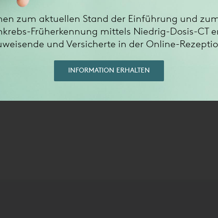
nen zum aktuellen Stand der Einführung und zum
 abgeschlossen, um den Zugang zu Kardio-CT- und Kardio-MRT-U
krebs-Früherkennung mittels Niedrig-Dosis-CT e
 können schonend und präzise Herzerkrankungen diagnostizieren.
uweisende und Versicherte in der Online-Rezeptio
CT- oder Kardio-MRT-Untersuchung geeignet ist. Das Ergebnis wi
 Therapieempfehlung abgeben wird.
INFORMATION ERHALTEN