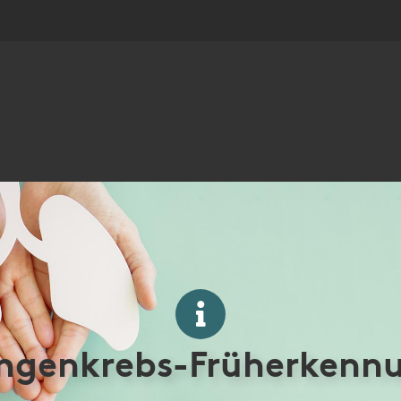
gungsvertrag zur Diagn
ngenkrebs-Früherkenn