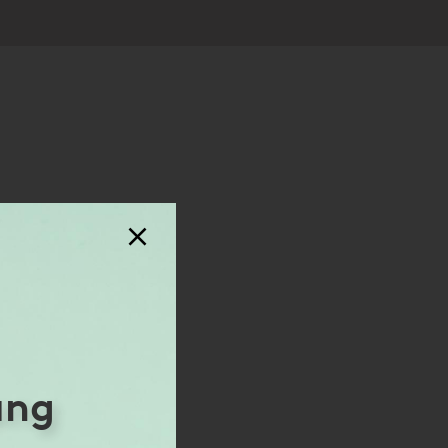
ostik von
ung