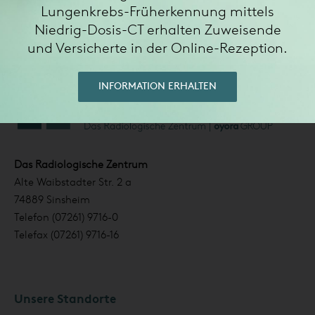
Lungenkrebs-Früherkennung mittels
Niedrig-Dosis-CT erhalten Zuweisende
und Versicherte in der Online-Rezeption.
INFORMATION ERHALTEN
Das Radiologische Zentrum
Alte Waibstadter Str. 2 a
74889 Sinsheim
Telefon (07261) 9716-0
Telefax (07261) 9716-16
Unsere Standorte